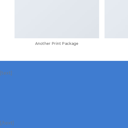
Another Print Package
[text]
[/text]